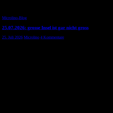
Norden bzw Nordosten.
Microlino-Blog
25.07.2026: grosse Insel ist gar nicht gross
25. Juli 2026
Microlino
4 Kommentare
Eigentlich hatten wir die Insel viel grösser in Erinnerung. Eins zwei
waren wir in Roskilde, wo wir rund 20km vom Motel Sally’s Motel
meinen Akku füllten.
In der Nähe dieses Ladeplatzes gibt es einen Italiener, der einen
guten Ruf zu haben scheint. Das Restaurant war voll. Aber einen
Espresso gab es dann trotzdem noch für Xaver.
Das Motel ist einen Besuch wert. Xaver und Gemahlin hatten diese
Motel letztes Jahr entdeckt. Die Zimmer und das Restaurant sind im
Stile der 50er Jahre eingerichtet. Zu essen gibt es nur verschiedene
Burger. Man fühlt sich in der Zeit zurückversetzt.