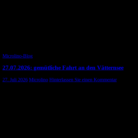
Routenaufzeichnung.
Zurück im Hotel probierte es Xaver nochmals mit Laden. Jetzt
funktionierte es plötzlich.
Ja – so ist das Leben: der Mensch denkt – Gott lenkt
Hier noch die Tagesroute:
Microlino-Blog
27.07.2026: gemütliche Fahrt an den Vätternsee
27. Juli 2026
Microlino
Hinterlassen Sie einen Kommentar
Heute nehmen wir es mal so richtig gemütlich. Wir fahren «nur» an
den Vätternsee.
Für mich war das Aufstehen am Morgen gar nicht schwierig. Für
Xaver aber schon. Denn es regnete leicht 😉. Und jetzt stellt euch
mal bildlich vor, wie er sich nun aus mir, dem Microlino
«rausschält» und sich anzieht, um möglichst trocken zu bleiben. Ich
auf jeden Fall hatte ein Schmunzeln im Gesicht.