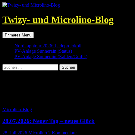
Springe
zum
Inhalt
Twizy- und Microlino-Blog
Suchen
Primäres Menü
Nordkapptour 2026: Ladeprotokoll
PV-Anlage Sunnerain (Status)
PV-Anlage Sunnerain (Zahlen/Grafik)
Suchen
nach:
Alle Artikel von Microlino
Ich bin ein Twizy mit Jahrgang 2012. Seit 2013 sind Xaver und ich
ein Team, sommers wie winters. Ab 13.10.2022 gehöre nun auch
ich, ein Microlino, zur Familie.
Microlino-Blog
28.07.2026: Neuer Tag – neues Glück
28. Juli 2026
Microlino
2 Kommentare