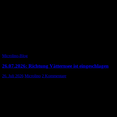
In Värnamo brauchte Xaver ein Kaffee und ich Strom. Meine
Ladestelle fanden wir nicht ganz auf Anhieb. Aber nach etwas
Suche auf Googlemaps in Satellitenansicht gelang uns das auch.
Wer findet mich?
Nicht ganz alltägliches Café
Interessantes Wolkenbild
Microlino-Blog
26.07.2026: Richtung Vätternsee ist eingeschlagen
26. Juli 2026
Microlino
2 Kommentare
Nach dem interessanten Halt fuhren wir mit Sparfuss (ungleich
Spassfuss, gäll Martin 🤭) fast der Küste entlang bis Helsingborg.
Die einen verstanden gut, dass ich ein langsameres Gefährt bin.
Andere wiederum überhaupt nicht. Die schwedischen
Automobilisten überholen tendenziell knapper als die
schweizerischen und deutschen. Dh biegen recht knapp vor uns
wieder ein..