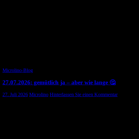
Mal etwas Statistik:
(was Xaver eigentlich schon gestern schreiben wollte)
Anzahl Tage: 10 Tage
Gefahrene Kilometer: 2’057km
Gesamtverbrauch: 151.72kWh
Durchschnittlicher Verbrauch auf 100km: 7.38kWh
Durchschnittliche Geschwindigkeit: 44km/h
Bald geht es weiter Richtung Motala – Askersund – Örebro
Microlino-Blog
27.07.2026: gemütlich ja – aber wie lange 🤔
27. Juli 2026
Microlino
Hinterlassen Sie einen Kommentar
Leider ist der Tag nicht so entspannend verlaufen, wie wir es uns
eigentlich vorgestellt hatten.
Die Fahrt war sensationell. Wir fuhren nach der Kaffee- und
Ladepause nicht die schnellste und direkteste Strecke. Wir nahmen
die zweite Wahl des Navis. Lange Abschnitte schienen wir beide
allein zu sein. Die längere Fahrt auf Schotter durch einsame Wälder