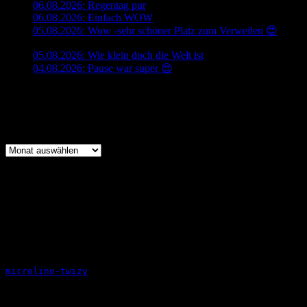
06.08.2026: Regentag pur
6. August 2026
06.08.2026: Einfach WOW
6. August 2026
05.08.2026: Wow -sehr schöner Platz zum Verweilen 😍
5.
August 2026
05.08.2026: Wie klein doch die Welt ist
5. August 2026
04.08.2026: Pause war super 😍
4. August 2026
_________________________________
Archiv
Archiv
_________________________________
_________________________________
_________________________________
Copyright
Das Copyright für jegliche Beiträge und Fotos liegt bei
Rickenbacher Xaver.
microlino-twizy
2017 –