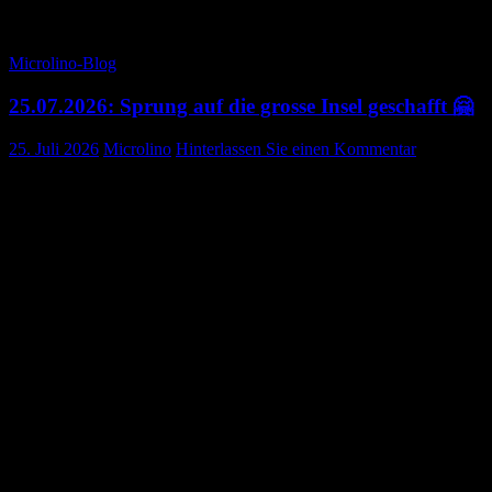
Wie immer, die Tagesetappe:
Microlino-Blog
25.07.2026: Sprung auf die grosse Insel geschafft 🤗
25. Juli 2026
Microlino
Hinterlassen Sie einen Kommentar
Heute ist kein strenger Tag vorgesehen: lediglich etwas über 160km
(falls uns Baustellen nicht zu Umwegen zwingen 🤔)
Gestartet waren wir so gegen 08:30 Uhr von Odense aus Richtung
Nyborg. Dort befindet sich die Autobahnbrücke übers Meer.
Schon bald durften wir mehrere Umleitungen «geniessen».
Gekennzeichnet sind sie aber sehr schlecht. Man wird nicht mehr
auf die ursprüngliche Strecke zurückgeführt. Zum Glück rechnete
das Navi schnell.
Kurz vor der Brücke brauchte Xaver noch einen Kaffee, ich eine
mentale Pause für den Sprint über die Brücke 🤭.
Hier bin ich in Pole-Position 🤣
Xaver hätte gerne Fotos bei der Fahrt über die Brücke gemacht.