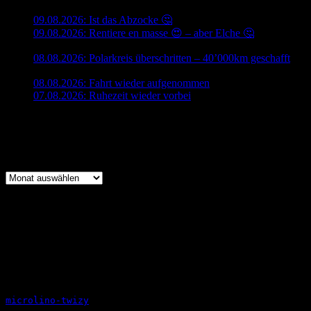
09.08.2026: Ist das Abzocke 🤔
9. August 2026
09.08.2026: Rentiere en masse 😍 – aber Elche 🤔
9. August
2026
08.08.2026: Polarkreis überschritten – 40’000km geschafft
8.
August 2026
08.08.2026: Fahrt wieder aufgenommen
8. August 2026
07.08.2026: Ruhezeit wieder vorbei
7. August 2026
_________________________________
Archiv
Archiv
_________________________________
_________________________________
_________________________________
Copyright
Das Copyright für jegliche Beiträge und Fotos liegt bei
Rickenbacher Xaver.
microlino-twizy