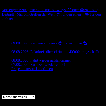
problemlos möglich.
Beitrags-
Vorheriger Beitrag
Microlino meets Twizys: 🤗 oder 😭
Nächster
Beitrag
1. Microlinotreffen der Welt: 😍 für den einen – 😭 für den
Navigation
anderen
_________________________________
Neueste Beiträge
09.08.2026: Rentiere en masse 😍 – aber Elche 🤔
9. August
2026
08.08.2026: Polarkreis überschritten – 40’000km geschafft
8.
August 2026
08.08.2026: Fahrt wieder aufgenommen
8. August 2026
07.08.2026: Ruhezeit wieder vorbei
7. August 2026
Frage an unsere LeserInnen
7. August 2026
_________________________________
Archiv
Archiv
_________________________________
_________________________________